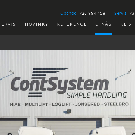
Obchod:
720 994 158
Servis:
73
SERVIS
NOVINKY
REFERENCE
O NÁS
KE S