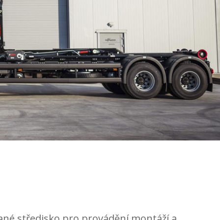
vané středisko pro provádění montáží a