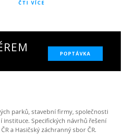
ČTI VÍCE
ĚREM
POPTÁVKA
ých parků, stavební firmy, společnosti
 instituce. Specifických návrhů řešení
 ČR a Hasičský záchranný sbor ČR.