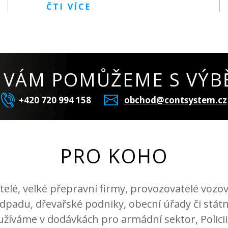
ČTI VÍCE
I VÁM POMŮŽEME S VÝB
+420 720 994 158
obchod@contsystem.cz
PRO KOHO
elé, velké přepravní firmy, provozovatelé vozov
padu, dřevařské podniky, obecní úřady či státní
žíváme v dodávkách pro armádní sektor, Policii