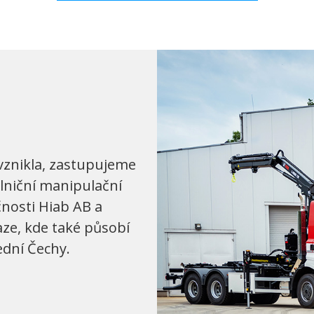
vznikla, zastupujeme
lniční manipulační
čnosti Hiab AB a
aze, kde také působí
ední Čechy.